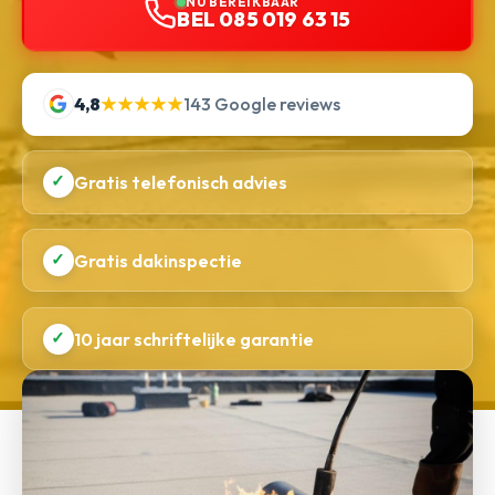
NU BEREIKBAAR
BEL 085 019 63 15
4,8
★★★★★
143 Google reviews
✓
Gratis telefonisch advies
✓
Gratis dakinspectie
✓
10 jaar schriftelijke garantie