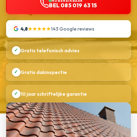
NU BEREIKBAAR
BEL 085 019 63 15
4,8
★★★★★
143 Google reviews
✓
Gratis telefonisch advies
✓
Gratis dakinspectie
✓
10 jaar schriftelijke garantie