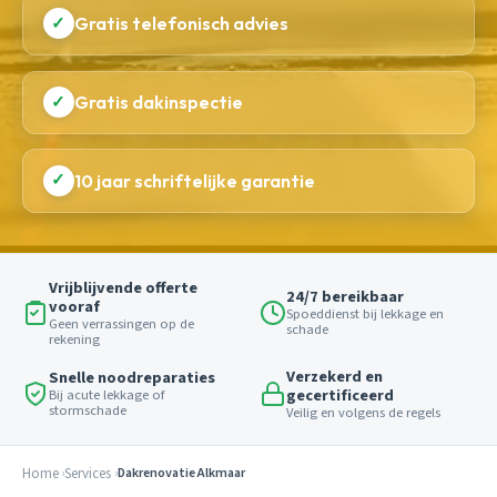
✓
Gratis telefonisch advies
✓
Gratis dakinspectie
✓
10 jaar schriftelijke garantie
Vrijblijvende offerte
24/7 bereikbaar
vooraf
Spoeddienst bij lekkage en
Geen verrassingen op de
schade
rekening
Verzekerd en
Snelle noodreparaties
gecertificeerd
Bij acute lekkage of
stormschade
Veilig en volgens de regels
Home
Services
Dakrenovatie Alkmaar