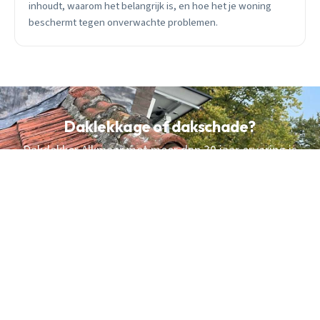
inhoudt, waarom het belangrijk is, en hoe het je woning
beschermt tegen onverwachte problemen.
Daklekkage of dakschade?
Dakdekker Alkmaar met meer dan 30 jaar ervaring is
klaar om u te helpen. Bel ons vandaag.
NU BEREIKBAAR
BEL 085 019 63 15
Vrijblijvende offerte · Gratis advies · 24/7 bereikbaar bij
spoed