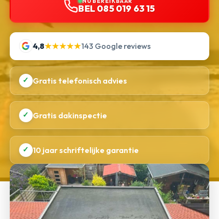
NU BEREIKBAAR
BEL 085 019 63 15
4,8
★★★★★
143 Google reviews
✓
Gratis telefonisch advies
✓
Gratis dakinspectie
✓
10 jaar schriftelijke garantie