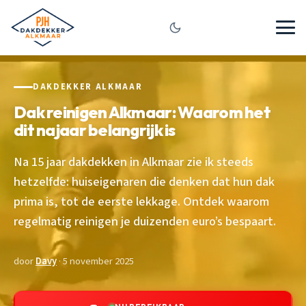
DAKDEKKER ALKMAAR
Dak reinigen Alkmaar: Waarom het
dit najaar belangrijk is
Na 15 jaar dakdekken in Alkmaar zie ik steeds
hetzelfde: huiseigenaren die denken dat hun dak
prima is, tot de eerste lekkage. Ontdek waarom
regelmatig reinigen je duizenden euro’s bespaart.
door
Davy
· 5 november 2025