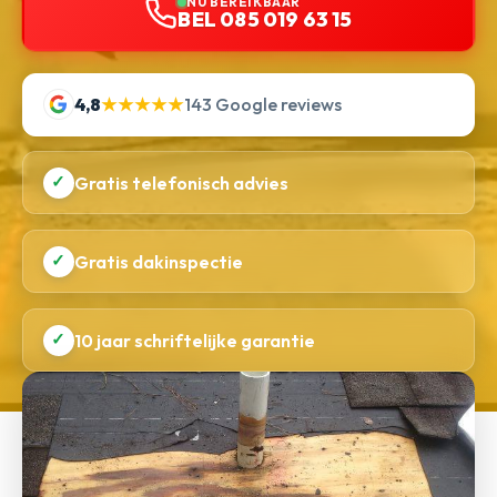
NU BEREIKBAAR
BEL 085 019 63 15
4,8
★★★★★
143 Google reviews
✓
Gratis telefonisch advies
✓
Gratis dakinspectie
✓
10 jaar schriftelijke garantie