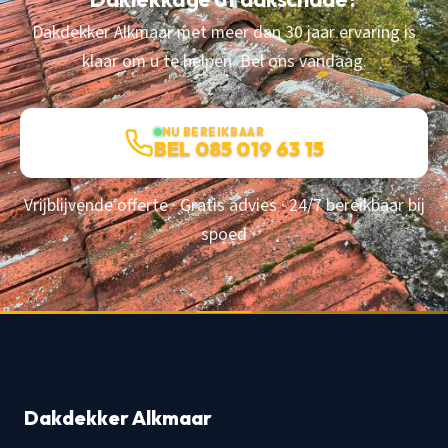
Dakdekker Alkmaar met meer dan 30 jaar ervaring is
klaar om u te helpen. Bel ons vandaag.
NU BEREIKBAAR
BEL 085 019 63 15
Vrijblijvende offerte · Gratis advies · 24/7 bereikbaar bij
spoed
Dakdekker Alkmaar