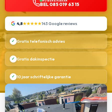
NU BEREIKBAAR
BEL 085 019 63 15
4,8
★★★★★
143 Google reviews
✓
Gratis telefonisch advies
✓
Gratis dakinspectie
✓
10 jaar schriftelijke garantie