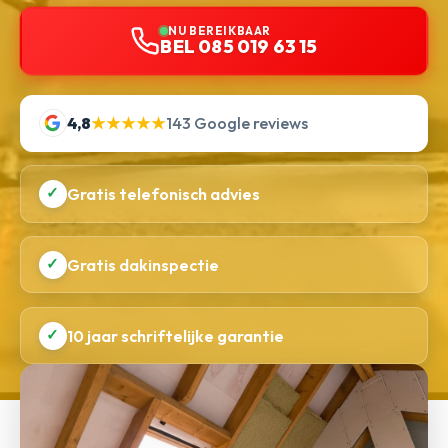
NU BEREIKBAAR
BEL 085 019 63 15
4,8
★★★★★
143 Google reviews
✓
Gratis telefonisch advies
✓
Gratis dakinspectie
✓
10 jaar schriftelijke garantie