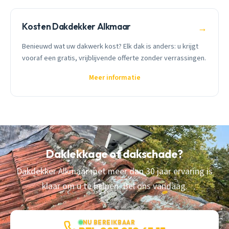
Kosten Dakdekker Alkmaar
→
Benieuwd wat uw dakwerk kost? Elk dak is anders: u krijgt
vooraf een gratis, vrijblijvende offerte zonder verrassingen.
Meer informatie
Daklekkage of dakschade?
Dakdekker Alkmaar met meer dan 30 jaar ervaring is
klaar om u te helpen. Bel ons vandaag.
NU BEREIKBAAR