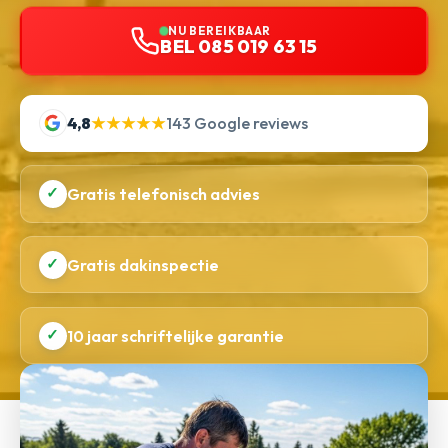
NU BEREIKBAAR
BEL 085 019 63 15
4,8
★★★★★
143 Google reviews
✓
Gratis telefonisch advies
✓
Gratis dakinspectie
✓
10 jaar schriftelijke garantie