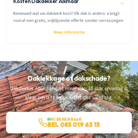
Kosten Dakdekker Alkmaar
→
Benieuwd wat uw dakwerk kost? Elk dak is anders: u krijgt
vooraf een gratis, vrijblijvende offerte zonder verrassingen.
Meer informatie
Daklekkage of dakschade?
Dakdekker Alkmaar met meer dan 30 jaar ervaring is
klaar om u te helpen. Bel ons vandaag.
NU BEREIKBAAR
BEL 085 019 63 15