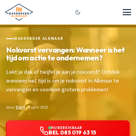
DAKDEKKER ALKMAAR
Nokvorst vervangen: Wanneer is het
tijd om actie te ondernemen?
Lekt je dak of twijfel je aan je nokvorst? Ontdek
wanneer het tijd is om je nokvorst in Alkmaar te
vervangen en voorkom grotere problemen!
door
Davy
· 9 april 2025
NU BEREIKBAAR
BEL 085 019 63 15