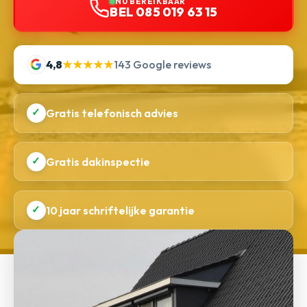
NU BEREIKBAAR
BEL 085 019 63 15
4,8
★★★★★
143 Google reviews
✓
Gratis telefonisch advies
✓
Gratis dakinspectie
✓
10 jaar schriftelijke garantie