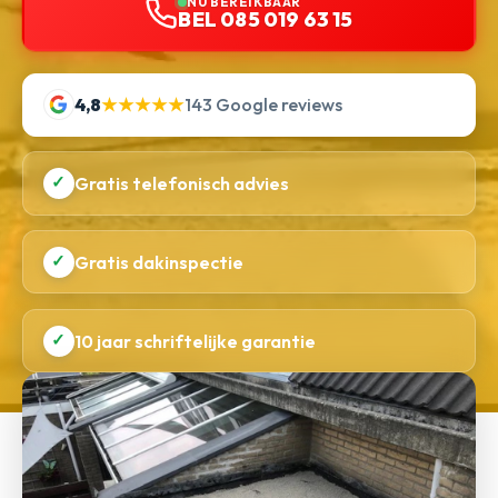
NU BEREIKBAAR
BEL 085 019 63 15
4,8
★★★★★
143 Google reviews
✓
Gratis telefonisch advies
✓
Gratis dakinspectie
✓
10 jaar schriftelijke garantie