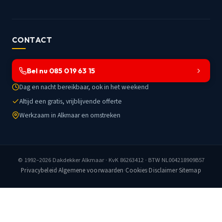
CONTACT
Bel nu 085 019 63 15
Dag en nacht bereikbaar, ook in het weekend
Altijd een gratis, vrijblijvende offerte
Werkzaam in Alkmaar en omstreken
© 1992–2026
Dakdekker Alkmaar
· KvK 86263412 · BTW NL004218909B57
Privacybeleid
·
Algemene voorwaarden
·
Cookies
·
Disclaimer
·
Sitemap