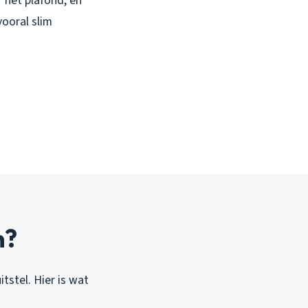
 het plafond, en
vooral slim
n?
tstel. Hier is wat