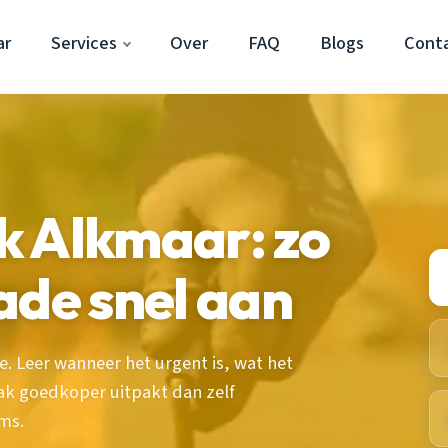
ar
Services
Over
FAQ
Blogs
Cont
k Alkmaar: zo
ade snel aan
. Leer wanneer het urgent is, wat het
ak goedkoper uitpakt dan zelf
ims.