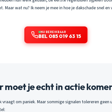
hebben hun werk gedaan, de eerste regenbuien sijpelen door
nt. Maar wat nu? Ik neem je mee in hoe je dakschade snel en 
NU BEREIKBAAR
BEL 085 019 63 15
moet je echt in actie kome
k vraagt om paniek. Maar sommige signalen tolereren geen ui
tel: