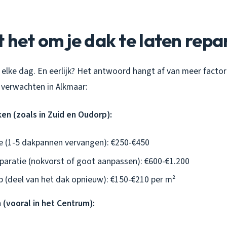
 het om je dak te laten repa
g elke dag. En eerlijk? Het antwoord hangt af van meer factor
t verwachten in Alkmaar:
en (zoals in Zuid en Oudorp):
ie (1-5 dakpannen vervangen): €250-€450
paratie (nokvorst of goot aanpassen): €600-€1.200
p (deel van het dak opnieuw): €150-€210 per m²
 (vooral in het Centrum):