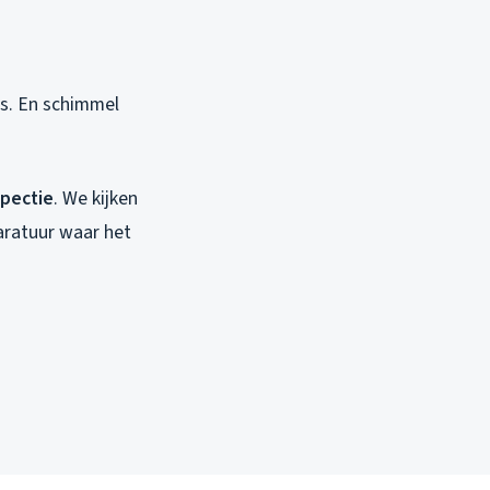
is. En schimmel
spectie
. We kijken
aratuur waar het