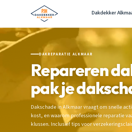
Dakdekker Alkma
DAKREPARATIE ALKMAAR
Repareren da
pak je daksch
Dakschade in Alkmaar vraagt om snelle actie
kost, en waarom professionele reparatie va
klussen. Inclusief tips voor verzekeringscla