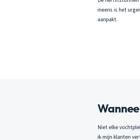
De herfststormen 
ineens is het urge
aanpakt.
Wanneer 
Niet elke vochtple
ik mijn klanten ver