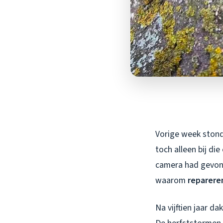
Vorige week stond
toch alleen bij di
camera had gevonde
waarom
reparere
Na vijftien jaar d