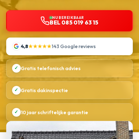
NU BEREIKBAAR
BEL 085 019 63 15
4,8
★★★★★
143 Google reviews
✓
Gratis telefonisch advies
✓
Gratis dakinspectie
✓
10 jaar schriftelijke garantie