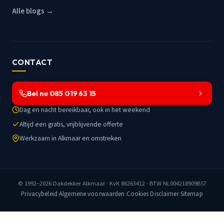
Alle blogs →
CONTACT
Bel nu 085 019 63 15
Dag en nacht bereikbaar, ook in het weekend
Altijd een gratis, vrijblijvende offerte
Werkzaam in Alkmaar en omstreken
© 1992–2026
Dakdekker Alkmaar
· KvK 86263412 · BTW NL004218909B57
Privacybeleid
·
Algemene voorwaarden
·
Cookies
·
Disclaimer
·
Sitemap