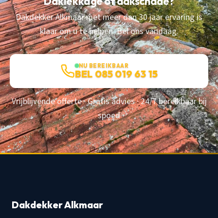
Daklekkage of dakschade?
Dakdekker Alkmaar met meer dan 30 jaar ervaring is
klaar om u te helpen. Bel ons vandaag.
NU BEREIKBAAR
BEL 085 019 63 15
Vrijblijvende offerte · Gratis advies · 24/7 bereikbaar bij
spoed
Dakdekker Alkmaar