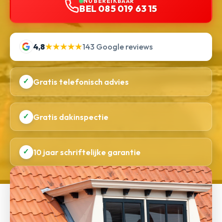
NU BEREIKBAAR
BEL 085 019 63 15
4,8
★★★★★
143 Google reviews
✓
Gratis telefonisch advies
✓
Gratis dakinspectie
✓
10 jaar schriftelijke garantie