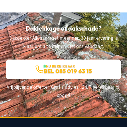
Daklekkage of dakschade?
Dakdekker Alkmaar met meer dan 30 jaar ervaring is
klaar om u te helpen. Bel ons vandaag.
NU BEREIKBAAR
BEL 085 019 63 15
Vrijblijvende offerte · Gratis advies · 24/7 bereikbaar bij
spoed