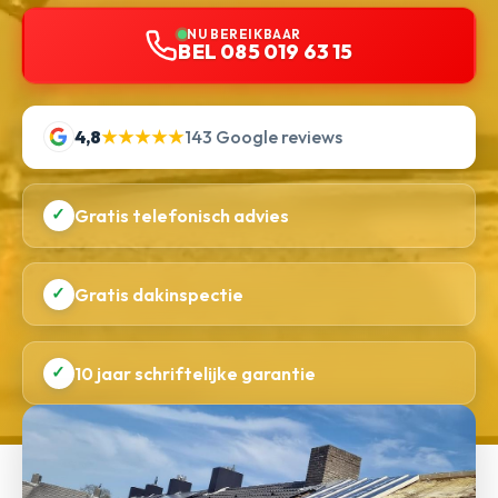
NU BEREIKBAAR
BEL 085 019 63 15
4,8
★★★★★
143 Google reviews
✓
Gratis telefonisch advies
✓
Gratis dakinspectie
✓
10 jaar schriftelijke garantie