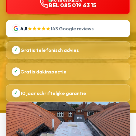
NU BEREIKBAAR
BEL 085 019 63 15
4,8
★★★★★
143 Google reviews
✓
Gratis telefonisch advies
✓
Gratis dakinspectie
✓
10 jaar schriftelijke garantie