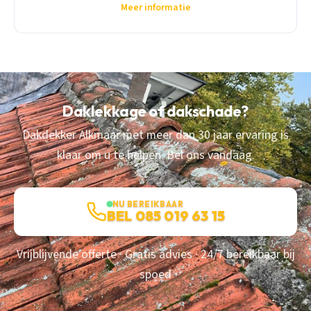
Meer informatie
Daklekkage of dakschade?
Dakdekker Alkmaar met meer dan 30 jaar ervaring is
klaar om u te helpen. Bel ons vandaag.
NU BEREIKBAAR
BEL 085 019 63 15
Vrijblijvende offerte · Gratis advies · 24/7 bereikbaar bij
spoed