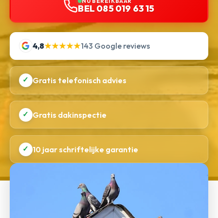
NU BEREIKBAAR
BEL 085 019 63 15
4,8
★★★★★
143 Google reviews
✓
Gratis telefonisch advies
✓
Gratis dakinspectie
✓
10 jaar schriftelijke garantie