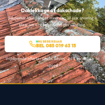
Daklekkage of dakschade?
Dakdekker Alkmaar met meer dan 30 jaar ervaring is
klaar om u te helpen. Bel ons vandaag.
NU BEREIKBAAR
BEL 085 019 63 15
Vrijblijvende offerte · Gratis advies · 24/7 bereikbaar bij
spoed